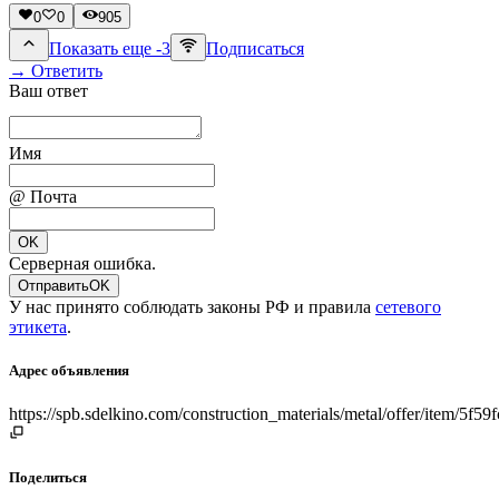
0
0
905
Показать еще -3
Подписаться
→ Ответить
Ваш ответ
Имя
@ Почта
OK
Серверная ошибка.
Отправить
OK
У нас принято соблюдать законы РФ и правила
сетевого
этикета
.
Адрес объявления
https://spb.sdelkino.com/construction_materials/metal/offer/item/5f
Поделиться